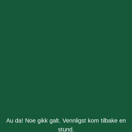
Au da! Noe gikk galt. Vennligst kom tilbake en
stund.