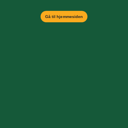
Gå til hjemmesiden