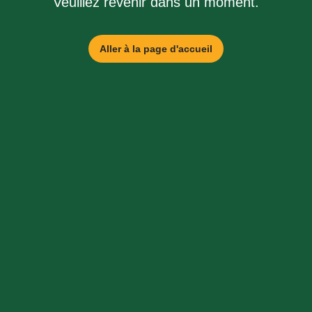
Veuillez revenir dans un moment.
Aller à la page d'accueil